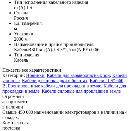
Тип исполнения кабельного изделия
нг(A)-LS
Страна:
Россия
Ед.измерения:
м
Упаковки:
2000 м
Наименование в прайсе производителя:
КабельВБШвнг(А)-LS 3*1,5 ок(N,PE)-0,66
Тип изделия
Кабель
Показать все характеристики
Категории:
Новинки
,
Кабели для взрывоопасных зон
,
Кабели
уличные
,
Кабели для прокладки в болотах
,
Кабели "LS" 660
В
,
Бронированные кабели для прокладки в земле
,
Кабели для
прокладки в земле
,
Кабели силовые для прокладки в земле
Огромный
ассортимент
в наличии
Свыше 450 000 наименований электротоваров в наличии на 4
складах.
Комплексная
поставка