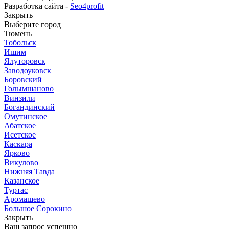
Разработка сайта -
Seo4profit
Закрыть
Выберите город
Тюмень
Тобольск
Ишим
Ялуторовск
Заводоуковск
Боровский
Голымшаново
Винзили
Богандинский
Омутинское
Абатское
Исетское
Каскара
Ярково
Викулово
Нижняя Тавда
Казанское
Туртас
Аромашево
Большое Сорокино
Закрыть
Ваш запрос успешно