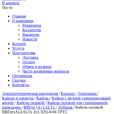
В корзине
Пусто
Главная
О компании
Реквизиты
Коллектив
Вакансии
Новости
Каталог
Услуги
Покупателям
Доставка
Оплата
Обмен и возврат
Часто задаваемые вопросы
Оптовикам
Скидки
Контакты
Электротехническая продукция
/
Каталог
/
Электрика
/
Кабели и провода
/
Кабель
/
Кабель с медной токопроводящей
жилой
/
Кабель силовой
/
Кабель силовой для стационарной
прокладки
/
ВВГнг (А) LSLTx
/
ЭлПром
/
Кабель силовой
ВВГнг(А)-LSLTx 2х1.5(N)-0.66 ТРТС