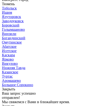
Тюмень
Тобольск
Ишим
Ялуторовск
Заводоуковск
Боровский
Голымшаново
Винзили
Богандинский
Омутинское
Абатское
Исетское
Каскара
Ярково
Викулово
Нижняя Тавда
Казанское
Туртас
Аромашево
Большое Сорокино
Закрыть
Ваш запрос успешно
отправлен!
Мы свяжемся с Вами в ближайшее время.