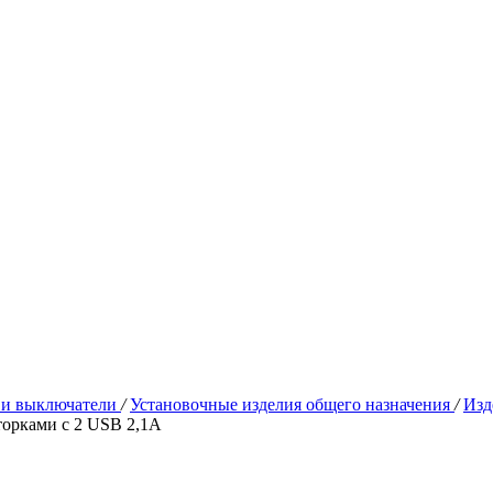
 и выключатели
/
Установочные изделия общего назначения
/
Изд
торками с 2 USB 2,1А