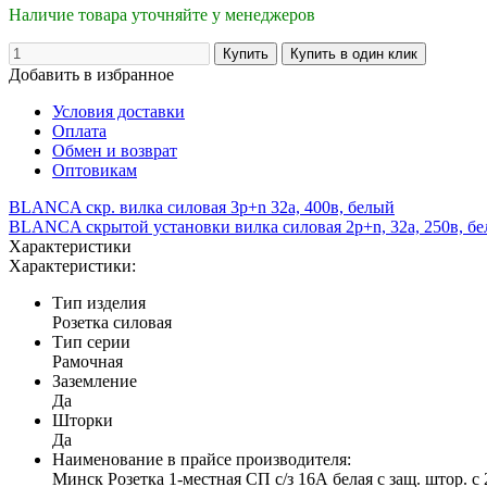
Наличие товара уточняйте у менеджеров
Добавить в избранное
Условия доставки
Оплата
Обмен и возврат
Оптовикам
BLANCA скр. вилка силовая 3р+n 32а, 400в, белый
BLANCA скрытой установки вилка силовая 2р+n, 32а, 250в, б
Характеристики
Характеристики:
Тип изделия
Розетка силовая
Тип серии
Рамочная
Заземление
Да
Шторки
Да
Наименование в прайсе производителя:
Минск Розетка 1-местная СП с/з 16А белая с защ. штор. 