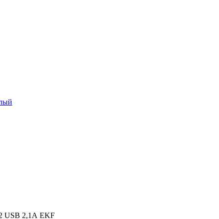
елый
с 2 USB 2,1А EKF