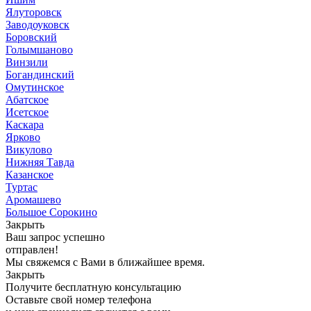
Ялуторовск
Заводоуковск
Боровский
Голымшаново
Винзили
Богандинский
Омутинское
Абатское
Исетское
Каскара
Ярково
Викулово
Нижняя Тавда
Казанское
Туртас
Аромашево
Большое Сорокино
Закрыть
Ваш запрос успешно
отправлен!
Мы свяжемся с Вами в ближайшее время.
Закрыть
Получите бесплатную консультацию
Оставьте свой номер телефона