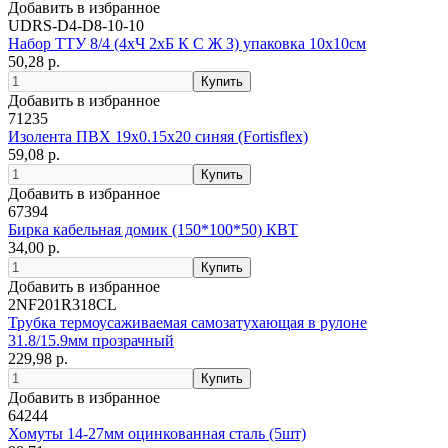
Добавить в избранное
UDRS-D4-D8-10-10
Набор ТТУ 8/4 (4хЧ 2хБ К С Ж З) упаковка 10х10см
50,28 р.
Добавить в избранное
71235
Изолента ПВХ 19х0.15x20 синяя (Fortisflex)
59,08 р.
Добавить в избранное
67394
Бирка кабельная домик (150*100*50) КВТ
34,00 р.
Добавить в избранное
2NF201R318CL
Трубка термоусаживаемая самозатухающая в рулоне
31.8/15.9мм прозрачный
229,98 р.
Добавить в избранное
64244
Хомуты 14-27мм оцинкованная сталь (5шт)